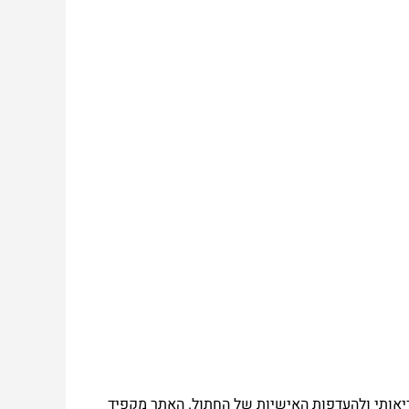
יאותי
ולהעדפות
האישיות
של
החתול
.
האתר
מקפיד