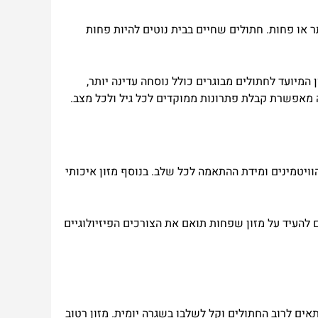
ר
או
פחות
.
חתולים
שחיים
בבית
נוטים
להיות
פחות
המיועד
לחתולים
מבוגרים
כולל
נוסחה
עדינה
יותר
,
מאפשרת
קבלת
פתרונות
ממוקדים
לכל
גיל
ולכל
מצב
.
וויטמינים
ומידת
ההתאמה
לכל
שלב
.
בנוסף
מזון
איכותי
ם
להעיד
על
מזון
שפחות
תואם
את
הצורכים
הפיזיולוגיים
אים
לרוב
החתולים
וקל
לשלבו
בשגרה
יומית
.
מזון
רטוב