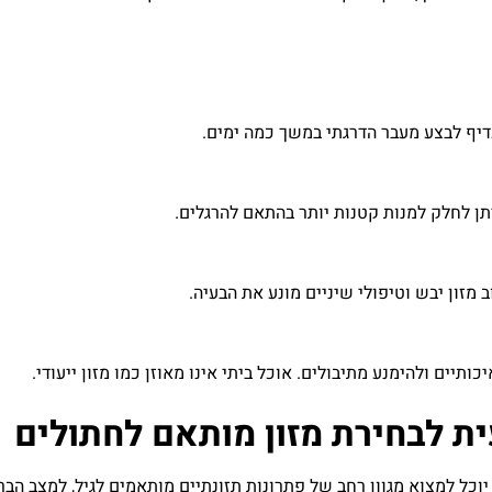
דיף
לבצע
מעבר
הדרגתי
במשך
כמה
ימים
.
תן
לחלק
למנות
קטנות
יותר
בהתאם
להרגלים
.
ב
מזון
יבש
וטיפולי
שיניים
מונע
את
הבעיה
.
יכותיים
ולהימנע
מתיבולים
.
אוכל
ביתי
אינו
מאוזן
כמו
מזון
ייעודי
.
ית
לבחירת
מזון
מותאם
לחתולים
יוכל
למצוא
מגוון
רחב
של
פתרונות
תזונתיים
מותאמים
לגיל
,
למצב
הבר