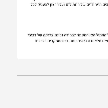
ים
הייחודיים
של
החתולים
ועל
הרצון
להעניק
לכל
החתול
היא
המפתח
לבחירה
נכונה
.
בדיקה
של
רכיבי
יים
מלאים
ובריאים
יותר
.
כשמתמקדים
בצרכים