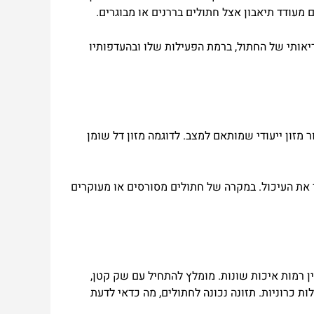
ם
מעודד
תיאבון
אצל
חתולים
בררנים
או
מבוגרים
.
יאותי
של
החתול
,
ברמת
הפעילות
שלו
ובהעדפותיו
ר
מזון
ייעודי
שמותאם
למצב
.
לדוגמה
מזון
דל
שומן
את
העיכול
.
במקרה
של
חתולים
מסורסים
או
מעוקרים
ן
רמות
איכות
שונות
.
מומלץ
להתחיל
עם
שק
קטן
,
ות
כרוניות
.
תזונה
נכונה
לחתולים
,
מה
כדאי
לדעת