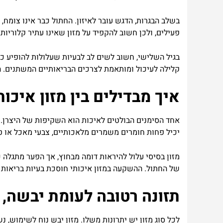
בשלב
הבגרות
,
הדגש
עובר
לאיזון
.
החתול
כבר
אינו
צומח
,
פעילים
,
ולכן
חשוב
להקפיד
על
מזון
שאינו
עתיר
קלוריות
בגיל
השלישי
,
חשוב
לשים
לב
לבעיות
שעלולות
להופיע
כמ
קלילה
לעיכול
ומותאמת
לצרכים
הבריאותיים
המשתנים
.
ה
איך
מבדילים
בין
מזון
איכות
אחד
הסימנים
הבולטים
לאיכות
הוא
השקיפות
של
היצרן
.
יכיל
פחות
חומרים
משמרים
מלאכותיים
,
צבעי
מאכל
או
ט
מזון
בסיסי
עלול
להיראות
דומה
מבחוץ
,
אך
הפער
מתגלה
כ
של
החתול
.
ההשקעה
במזון
איכותי
חוסכת
בעיות
בריאות
תזונה
רטובה
לעומת
יבשה
,
לכל
סוג
מזון
יש
יתרונות
משלו
.
מזון
יבש
נוח
לשימוש
,
נש