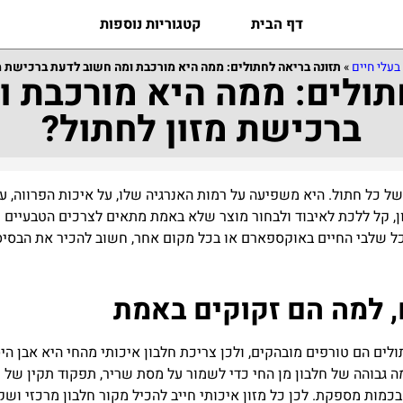
דף הבית
קטגוריות נוספות
בעלי חיים
»
תזונה בריאה לחתולים: ממה היא מורכבת ומה חשוב לדעת ברכישת מ
תולים: ממה היא מורכבת 
ברכישת מזון לחתול?
של
כל
חתול
.
היא
משפיעה
על
רמות
האנרגיה
שלו
,
על
איכות
הפרווה
,
ע
ן
,
קל
ללכת
לאיבוד
ולבחור
מוצר
שלא
באמת
מתאים
לצרכים
הטבעיים
ש
ל
שלבי
החיים
באוקספארם
או
בכל
מקום
אחר
,
חשוב
להכיר
את
הבסיס
,
למה
הם
זקוקים
באמת
לים
הם
טורפים
מובהקים
,
ולכן
צריכת
חלבון
איכותי
מהחי
היא
אבן
היס
ה
גבוהה
של
חלבון
מן
החי
כדי
לשמור
על
מסת
שריר
,
תפקוד
תקין
של
מ
בכמות
מספקת
.
לכן
כל
מזון
איכותי
חייב
להכיל
מקור
חלבון
מרכזי
ושק