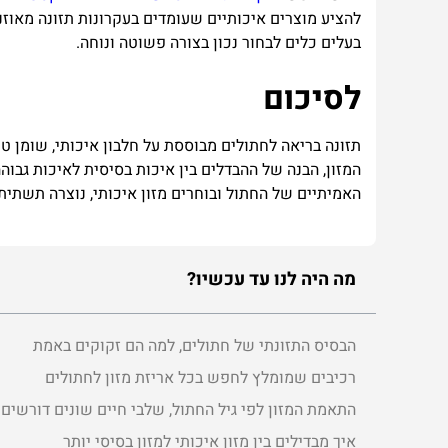
להציע
מוצרים
איכותיים
שעומדים
בעקרונות
תזונה
מאוזנ
בעלים
כלים
לבחור
נכון
בצורה
פשוטה
ונוחה
.
לסיכום
תזונה
בריאה
לחתולים
מבוססת
על
חלבון
איכותי
,
שומן
טו
המזון
,
הבנה
של
ההבדלים
בין
איכות
בסיסית
לאיכות
גבוה
האמיתיים
של
החתול
ובוחרים
מזון
איכותי
,
נוצרה
תשתית
מה היה לנו עד עכשיו?
הבסיס התזונתי של חתולים, למה הם זקוקים באמת
רכיבים שמומלץ לחפש בכל אריזת מזון לחתולים
התאמת המזון לפי גיל החתול, שלבי חיים שונים דורשים 
איך מבדילים בין מזון איכותי למזון בסיסי יותר