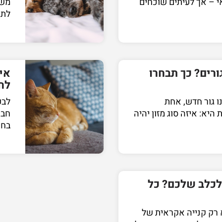
אי – אך לעיתים שוכחים
משק
לתמ
ורים? כך תבחרו
אי
לח
ו גור חדש, אחת
לבע
יא: איזה סוג מזון יהיה
חבר
בחי
לכלב שלכם? כל
 רק קנייה אקראית של