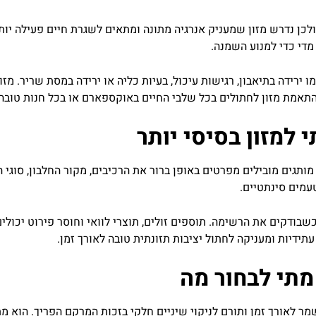
ולכן
נדרש
מזון
שמעניק
אנרגיה
מתונה
ומתאים
לשגרת
חיים
פעילה
יות
מדי
כדי
למנוע
השמנה
.
ו
ירידה
בתיאבון
,
רגישות
עיכול
,
בעיות
כליה
או
ירידה
במסת
שריר
.
מזון
תאמת
מזון
לחתולים
בכל
שלבי
החיים
באוקספארם
או
בכל
חנות
טובה
י
למזון
בסיסי
יותר
מותגים
מובילים
מפרטים
באופן
ברור
את
הרכיבים
,
מקור
החלבון
,
סוגי
ה
עמים
סינתטיים
.
שבודקים
את
הרשימה
.
תוספים
זולים
,
תוצרי
לוואי
וחוסר
פירוט
יכולי
עתידיות
ומעניקה
לחתול
יציבות
תזונתית
טובה
לאורך
זמן
.
מתי
לבחור
מה
מר
לאורך
זמן
ותורם
לניקוי
שיניים
חלקי
בזכות
המרקם
הפריך
.
הוא
מת