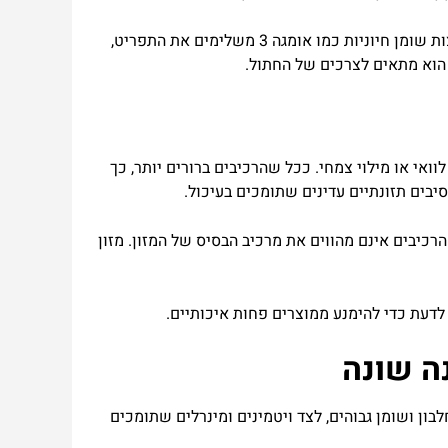
ות
שומן
חיוניות
כמו
אומגה
3
משלימים
את
התפריט
,
הוא
מתאים
לצרכים
של
החתול
.
לוואי
או
מילוי
צמחי
.
ככל
שהרכיבים
ברורים
יותר
,
כך
סיבים
תזונתיים
עדינים
שתומכים
בעיכול
.
הרכיבים
אינם
מהווים
את
מרכיב
הבסיס
של
המזון
.
מזון
לדעת
כדי
להימנע
ממוצרים
פחות
איכותיים
.
ה
שונה
לבון
ושומן
גבוהים
,
לצד
ויטמינים
ומינרלים
שתומכים