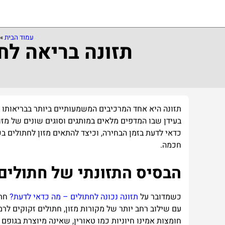
עמוד הבית
»
תזונה בריאה לח
תזונה
היא
אחד
המרכיבים
המשמעותיים
ביותר
בבריאותו
בעידן
שבו
המדפים
מלאים
במותגים
וסוגים
שונים
של
מזו
כדאי
לדעת
בזמן
הבחירה
,
וכיצד
להתאים
מזון
לחתולים
בכ
חכמה
.
הבסיס
התזונתי
של
חתולים
כשמדובר על
תזונה נכונה לחתולים – מה כדאי לדעת?
חתו
עם
שילוב
רחב
יותר
של
מקורות
מזון
,
חתולים
זקוקים
לרמ
חומצות
אמינו
חיוניות
כמו
טאורין
,
שאינה
מיוצרת
בגופם