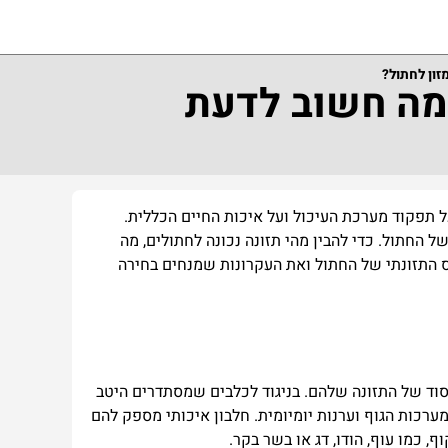
זון לחתול?
ומה חשוב לדעת
ל
תפקוד
מערכת
העיכול
ועל
איכות
החיים
הכללית
.
ל
החתול
.
כדי
להבין
מהי
תזונה
נכונה
לחתולים
,
מה
התזונתי
של
החתול
ואת
העקרונות
שמנחים
בחירה
וד
של
התזונה
שלהם
.
בניגוד
לכלבים
שמסתדרים
היטב
ערכות
הגוף
וערנות
יומיומית
.
חלבון
איכותי
מספק
להם
וף
,
כמו
עוף
,
הודו
,
דג
או
בשר
בקר
.