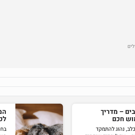
לים
ים – מדריך
המ
וש חכם
לכ
לב, נהוג להתמקד
בחי