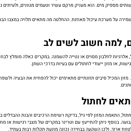
ותים
מספיק
מים
.
הוא
מעניק
מרקם
עשיר
וטעמים
מגוונים
,
ולעיתים
ג
מירה
על
מערכת
עיכול
מאוזנת
.
ההחלטה
מה
מתאים
תלויה
במצבו
הבר
,
למה
חשוב
לשים
לב
,
אלרגיות
לחלבון
מסוים
או
נטייה
להשמנה
.
במקרים
כאלה
מומלץ
לבחו
ישות
,
או
מזון
ייעודי
לחתולים
עם
בעיות
בדרכי
השתן
.
.
מזון
המכיל
סיבים
תזונתיים
מתאימים
יכול
להפחית
את
הבעיה
ולשפר
נים
.
תאים
לחתול
תול
,
התאמת
המזון
לפי
גיל
,
בדיקת
רשימת
הרכיבים
והבנת
ההבדלים
בי
בועה
.
בנוסף
ניתן
להתייעץ
עם
וטרינר
במקרים
של
מצבי
רגישות
או
מחל
טווח
ארוך
,
ולכן
השקעה
בבחירה
נכונה
מונעת
תקלות
רבות
בעתיד
.