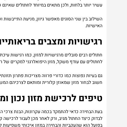
עשיר
יותר
בלחות
,
ולכן
מתאים
במיוחד
לחתולים
שאינם
ש
השילוב
בין
שני
הסוגים
מאפשר
גיוון
,
מניעת
התייבשות
וש
האישיות
.
רגישויות
ומצבים
בריאותיים
חתולים
רבים
סובלים
מרגישויות
למזון
,
כמו
רגישות
עיכול
לחתולים
עם
עודף
משקל
,
מזון
היפואלרגני
למקרים
של
רג
גם
בעיות
נפוצות
כמו
כדורי
פרווה
מצריכות
פתרון
תזונתי
חשוב
לבחור
מזון
שמאוזן
קלורית
ומותאם
לצרכיהם
המשת
טיפים
לרכישת
מזון
נכון
ומ
בעת
הבחירה
כדאי
להתמקד
בכמה
עקרונות
,
הבנת
צרכי
הח
לבדוק
כיצד
החתול
מגיב
,
ורק
לאחר
מכן
לעבור
לרכישה
ק
בפועל
הוא
שהעקביות
והבחירה
במזון
איכותי
משפיעות
ל