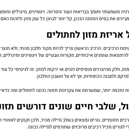
גיה
משמעותי
ותומך
בבריאות
העור
והפרווה
.
ויטמינים
,
מינרלים
וחומצ
בינים
את
בסיס
התזונה
הנכון
,
קל
יותר
לבחון
כל
שק
מזון
ולזהות
האם
אריזת
מזון
לחתולים
ימת
הרכיבים
.
הרכיב
הראשון
צריך
להיות
מקור
חלבון
מהחי
,
ולא
תוצר
להימצאות
שומנים
איכותיים
,
מקורות
טבעיים
של
ויטמינים
ומינרלים
,
ו
ות
,
חלק
מהיצרנים
מוסיפים
דגנים
או
ירקות
למזון
.
זה
לגיטימי
כל
עוד
מרקם
ולמבנה
הכופתיות
,
אך
לא
על
חשבון
החלבון
.
ת
וחכמה
יותר
,
שמשרתת
את
עקרונות
תזונה
נכונה
לחתולים
ומה
כדאי
ל
,
שלבי
חיים
שונים
דורשים
תזונ
כים
תזונתיים
.
גורים
נמצאים
בשלב
גדילה
מהיר
,
ולכן
זקוקים
לאחוזי
ח
י
לגורים
מכיל
רכיבים
מרוכזים
שתורמים
לגדילה
נכונה
.