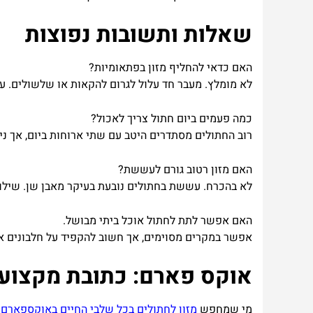
שאלות
ותשובות
נפוצות
האם
כדאי
להחליף
מזון
בפתאומיות?
לא
מומלץ
.
מעבר
חד
עלול
לגרום
להקאות
או
שלשולים
.
ע
כמה
פעמים
ביום
חתול
צריך
לאכול?
רוב
החתולים
מסתדרים
היטב
עם
שתי
ארוחות
ביום
,
אך
ני
האם
מזון
רטוב
גורם
לעששת?
לא
בהכרח
.
עששת
בחתולים
נובעת
בעיקר
מאבן
שן
.
שילו
האם
אפשר
לתת
לחתול
אוכל
ביתי
מבושל.
אפשר
במקרים
מסוימים
,
אך
חשוב
להקפיד
על
חלבונים
א
אוקס
פארם:
כתובת
מקצוע
מי
שמחפש
מזון
לחתולים
בכל
שלבי
החיים
באוקספארם