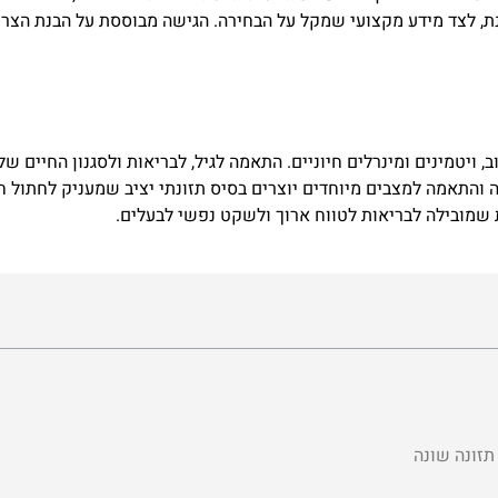
ת
,
לצד
מידע
מקצועי
שמקל
על
הבחירה
.
הגישה
מבוססת
על
הבנת
הצרכ
ב
,
ויטמינים
ומינרלים
חיוניים
.
התאמה
לגיל
,
לבריאות
ולסגנון
החיים
של
ה
והתאמה
למצבים
מיוחדים
יוצרים
בסיס
תזונתי
יציב
שמעניק
לחתול
ח
שמובילה
לבריאות
לטווח
ארוך
ולשקט
נפשי
לבעלים
.
תזונה שונה