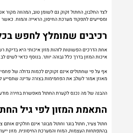
לצד
החלבון
,
החתול
זקוק
גם
לשומן
טוב
,
המהווה
מקור
אנר
ומסייעים
לתפקוד
מערכת
החיסון
,
הראייה
והמוח
.
כאשר
מ
רכיבים
שמומלץ
לחפש
בכל
אחת
הדרכים
הפשוטות
לזהות
מזון
איכותי
היא
בדיקת
רש
איכות
המזון
בדרך
כלל
גבוהה
יותר
.
בנוסף
כדאי
לשים
לב
אף
על
פי
שחתולים
אינם
זקוקים
לכמות
גדולה
של
פחמימ
מאוזן
אמור
לשלב
את
הפחמימות
בצורה
עדינה
שתסייע
ל
ההבנה
של
מה
נכנס
לקערת
החתול
מאפשרת
בחירה
מודע
התאמת
המזון
לפי
גיל
החתו
חתול
צעיר
,
חתול
בוגר
וחתול
מבוגר
אינם
חולקים
אותם
צר
בהתפתחות
העצמות
,
המוח
והמערכת
החיסונית
.
מזון
ייעוד