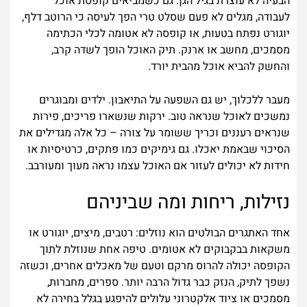
הבעיה לא עוצרת בגיל הגן. גם כשמביאים קופסת אוכל
לעבודה, מגלים לא פעם שסלט טרי הפך לעיסה כי הרוטב דלף,
יוגורט נפתח בטעות, או קופסה לא אטומה לכלי הכתימה
מסמכים, מחשב או ארנק. תיק האוכל הופך לשדה קרב,
והחשק להביא אוכל מהבית יורד.
מעבר ללכלוך, יש גם השפעה על התיאבון. ילדים ומבוגרים
נמשכים לאוכל שנראה טוב. ירקות שנשארו פריכים, פירות
שנראים רעננים וכריך ששומר על צורה – כל אלה מגדילים את
הסיכוי שבאמת יאכלו. גם גימיקים כמו פתקים, כרטיסיות או
חידות לא יכולים לעזור אם האוכל עצמו נראה מעוך ומעורבב.
נזילות, ריחות ומה שביניהם
אחד האתגרים הבולטים הוא נוזלים: רטבים, מיצים, יוגורט או
משקאות בבקבוקים לא אטומים. טיפה אחת שנוזלת לתוך
הקופסה יכולה להרוס מרקם וטעם של מאכלים אחרים, וכשזה
נשפך לתיק, הנזק כבר גדול הרבה יותר. ספרים, מחברות,
מסמכים או ציוד אלקטרוני עלולים להיפגע בגלל בחירה לא