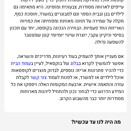
קופסת אוכל מחולקת מסוגלת להפוך כריך מעוך וירקות
עייפים לארוחה מסודרת, צבעונית ומזמינה. היא מתאימה גם
לילדים בגן ובבית הספר וגם למבוגרים במשרד, חוסכת כסף,
מקלה על שמירה על תזונה מאוזנת ומפחיתה את כמויות
האריזות החד פעמיות. הבחירה הנכונה בקופסה, יחד עם תכנון
בסיסי וניקיון עקבי, יוצרת שינוי יומיומי קטן שמצטבר
להשפעה גדולה.
אם מעניין אותך להעמיק בעוד רעיונות, מדריכים והשראה,
אפשר להמשיך לקרוא ב
בלוג
של בוקסאיל, לעיין ב
עמוד הבית
כדי להכיר פתרונות אריזה נוספים, לבדוק מוצרים לקופסאות
אוכל לילדים או למשרד, או לפנות לעמוד
צור קשר
לקבלת
עזרה והתאמה אישית. ארבעת המקומות האלה ויספקו את כל
המידע הדרוש כדי לבחור נכון ולהתחיל ליהנות מארוחות
מסודרות יותר כבר מהשבוע הקרוב.
מה היה לנו עד עכשיו?