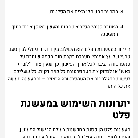
המבער החשמלי מצית את הפלטים.
מאוורר פנימי מפזר את החום והעשן באופן אחיד בתוך
המעשנה.
הייחוד במעשנות הפלט הוא השילוב בין דיוק דיגיטלי לבין טעם
טבעי של עץ אמיתי. מערכת בקרת חום חכמה שומרת על
טמפרטורה יציבה לכל אורך העישון, כך שאין צורך “לשחק
באש” או לבדוק את הטמפרטורה כל כמה דקות. כל שעליכם
לעשות הוא לבחור את הטמפרטורה הרצויה – והמעשנה תעשה
את כל היתר.
יתרונות השימוש במעשנת
פלט
מעשנות פלט הן פסגת החדשנות בעולם הבישול המעושן,
והפכו למוצר חובה אצל כל מי שאוהב אוכל איכותי וטעם