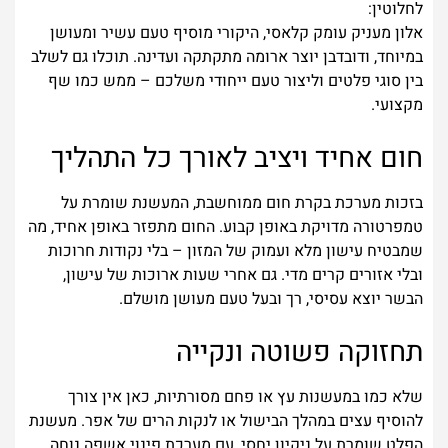
לחלוטין:
אלון מעניק עומק קלאסי, היקורי מוסיף טעם עשיר ומעושן
במיוחד, ודובדבן יוצר ארומה מתקתקה ועדינה. תוכלו גם לשלב
בין סוגי פלטים וליצור טעם ייחודי משלכם – ממש כמו שף
מקצועי.
חום אחיד ויציב לאורך כל התהליך
בזכות מערכת בקרת חום ממוחשבת, המעשנת שומרת על
טמפרטורה מדויקת באופן קבוע. החום מתפזר באופן אחיד, מה
שמבטיח עישון מלא ועמוק של המזון – בלי נקודות חרוכות
ובלי אזורים קרים מדי. גם אחרי שעות ארוכות של עישון,
הבשר יוצא עסיסי, רך ובעל טעם מעושן מושלם.
תחזוקה פשוטה ונקייה
שלא כמו במעשנות עץ או פחם מסורתיות, כאן אין צורך
להוסיף עצים במהלך הבישול או לנקות הרים של אפר. מעשנת
הפלט שומרת על ניקיון יחסי, עם מערכת פינוי אשפה נוחה