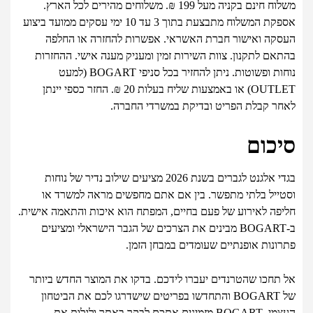
משלוח חינם בקניה מעל 199 ₪. משלוחים מהירים לכל הארץ.
אספקת המשלוח מתבצעת בתוך 3 עד 10 ימי עסקים ממועד ביצוע
העסקה ואישור חברת האשראי. אפשרות להחזרה או החלפה
בהתאם לתקנון. צוות השירות זמין ומעניק מענה אישי. ההחזרות
נוחות ופשוטות. ניתן להחזיר בכל סניפי BOGART (למעט
OUTLET) או באמצעות שליח בעלות 20 ₪. החזר כספי יינתן
לאחר קבלת הפריט ובדיקת במשרדי החברה.
סיכום
בגדי אלגנט לגברים בשנת 2026 מציעים שילוב נדיר של נוחות
וסטייל בלתי מתפשר. בין אם אתם מחפשים מראה למשרד או
חליפה לאירוע של פעם בחיים, המפתח הוא איכות והתאמה אישית.
ב-BOGART מבינים את הצרכים של הגבר הישראלי ומציעים
פתרונות אופנתיים שעומדים במבחן הזמן.
אל תחכו שהטרנדים יעברו לידכם. בדקו את המוצר החדש ביותר
של BOGART והתחדשו בפריטים שישדרגו לכם את הביטחון
העצמי. BOGART מזמינים אתכם לבקר באתר ולגלות את