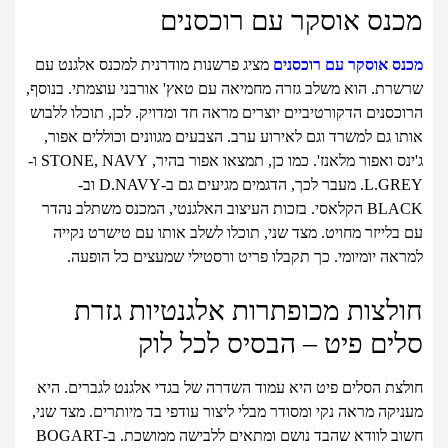
מכנס אוסקר עם רוכסנים
מכנס אוסקר עם רוכסנים
מציג פרשנות מודרנית למכנס אלגנט עם
שרשרת. הוא משלב גזרה מחמיאה עם טאץ' אורבני עוצמתי. בנוסף,
הרוכסנים הדקורטיביים יוצרים מראה חד ומדויק. לכן, תוכלו ללבוש
אותו גם למשרד וגם לאירוע ערב. הצבעים מגוונים וכוללים אפור,
ג'ינס ואפור מלאנז'. כמו כן, תמצאו אפור בהיר, STONE, NAVY ו-
L.GREY. מעבר לכך, הדגמים מגיעים גם ב-D.NAVY וב-
BLACK הקלאסי. בזכות העיצוב האלגנטי, המכנס משתלב נהדר
עם בלייזר מחויט. מצד שני, תוכלו לשלב אותו עם טישרט נקייה
למראה יומיומי. כך תקבלו פריט ורסטילי שמעצים כל הופעה.
חולצות מכופתרות אלגנטיות גזרת
סלים פיט – הבסיס לכל לוק
חולצת הסלים פיט היא עמוד השדרה של בגדי אלגנט לגברים. היא
מעניקה מראה נקי ומסודר מבלי ליצור עודפי בד מיותרים. מצד שני,
חשוב לוודא שהבד נושם ומתאים ללבישה ממושכת. ב-BOGART