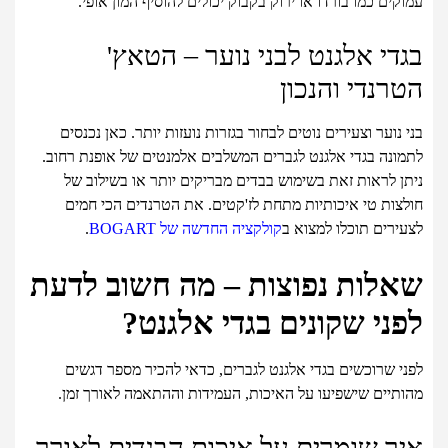
עמוקים כמו בורדו או ירוק בקבוק יכולים להוסיף המון אופי.
בגדי אלגנט לבני נוער – הטאץ'
הטרנדי והנכון
בני נוער וצעירים נוטים לבחור בגזרות נועזות יותר. כאן נכנסים
לתמונה בגדי אלגנט לגברים המשלבים אלמנטים של אופנת רחוב.
ניתן לראות זאת בשימוש בבדים מבריקים יותר או בשילוב של
חולצות טי איכותיות מתחת לז'קטים. את הטרנדים הכי חמים
לצעירים תוכלו למצוא ב
קולקציה החדשה של BOGART
.
שאלות נפוצות – מה חשוב לדעת
לפני שקונים בגדי אלגנט?
לפני שרוכשים בגדי אלגנט לגברים, כדאי להכיר מספר דגשים
מהותיים שישפיעו על האיכות, העמידות וההתאמה לאורך זמן.
איך שומרים על איכות הבגדים לאורך