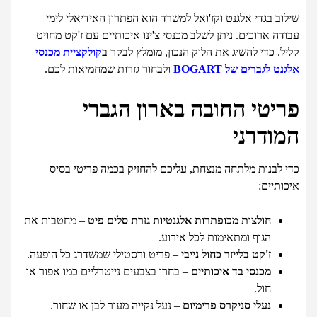
שילוב בגדי אלגנט וקז'ואל למשרד הוא הפתרון האידיאלי לימי
עבודה ארוכים. ניתן לשלב מכנסי צ'ינו איכותיים עם ז'קט מחויט
קליל. כדי להשיג את הלוק הנכון, מומלץ לבקר ב
קולקציית מכנסי
אלגנט לגברים של BOGART
ולבחור גזרות שמחמיאות לכם.
פריטי החובה בארון הגברי
המודרני
כדי לבנות מלתחה מנצחת, עליכם להחזיק בכמה פריטי בסיס
איכותיים:
חולצות מכופתרות אלגנטיות גזרת סלים פיט
– מחטבות את
הגוף ומתאימות לכל אירוע.
ז'קט בלייזר כחול נייבי
– פריט ורסטילי שמשדרג כל הופעה.
מכנסי בד איכותיים
– בחרו בצבעים נייטרליים כמו אפור או
חול.
נעלי סניקרס פרימיום
– נעל נקייה מעור לבן או שחור.